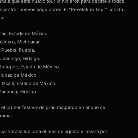
eñala que este nuevo tour lo hicieron para decirle a todos
encontrar nuevos seguidores. El “Revelation Tour” consta
o:
ac, Estado de México.
tácuaro, Michoacán.
 Puebla, Puebla.
lancingo, Hidalgo.
 Tultepec, Estado de México.
Ciudad de México.
 Izcalli, Estado de México.
Pachuca, Hidalgo.
es el primer festival de gran magnitud en el que se
Ammar.
al verá la luz para el mes de agosto y llevará por