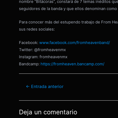
nombre “Bitácoras”, constará de 7 temas inéditos que
seguidores de la banda y que ellos denominan como 
Para conocer más del estupendo trabajo de From Heav
sus redes sociales:
Facebook:
www.facebook.com/fromheavenband/
Twitter: @fromheavenmx
Instagram: fromheavenmx
Bandcamp:
https://fromheaven.bancamp.com/
Navegación
←
Entrada anterior
de
entradas
Deja un comentario