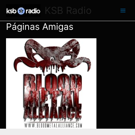
Ir
KSB Radio
al
Main
contenido
Páginas Amigas
Men