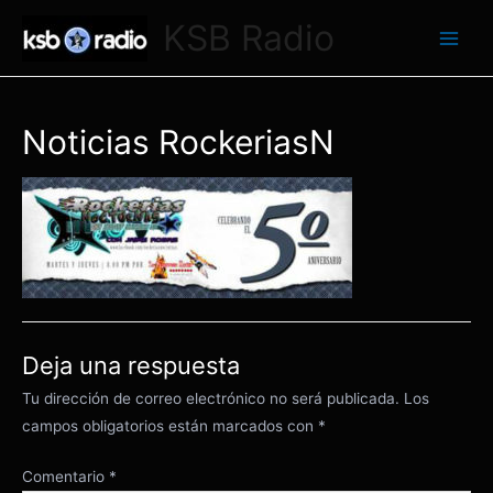
Ir
KSB Radio
al
Main
contenido
Men
Noticias RockeriasN
Deja una respuesta
Tu dirección de correo electrónico no será publicada.
Los
campos obligatorios están marcados con
*
Comentario
*