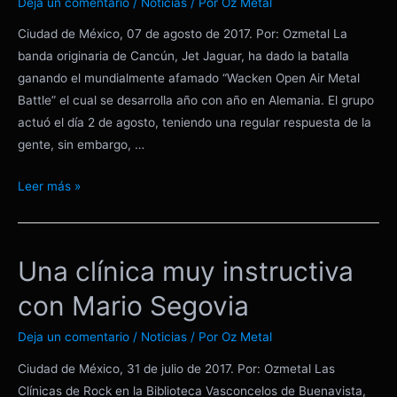
Deja un comentario
/
Noticias
/ Por
Oz Metal
Ciudad de México, 07 de agosto de 2017. Por: Ozmetal La
banda originaria de Cancún, Jet Jaguar, ha dado la batalla
ganando el mundialmente afamado “Wacken Open Air Metal
Battle” el cual se desarrolla año con año en Alemania. El grupo
actuó el día 2 de agosto, teniendo una regular respuesta de la
gente, sin embargo, …
Jet
Leer más »
Jaguar,
ganadores
del
Una clínica muy instructiva
Wacken
Metal
con Mario Segovia
Battle.
Deja un comentario
/
Noticias
/ Por
Oz Metal
Ciudad de México, 31 de julio de 2017. Por: Ozmetal Las
Clínicas de Rock en la Biblioteca Vasconcelos de Buenavista,