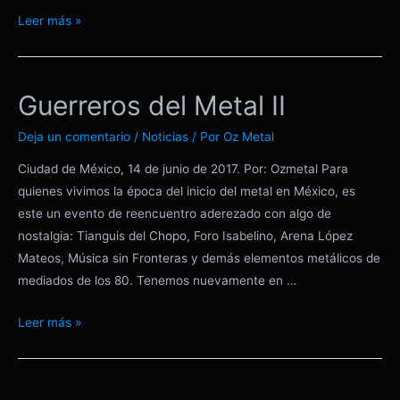
Rockerias
Leer más »
Nocturnas
5o.
Aniversario
Guerreros del Metal II
Deja un comentario
/
Noticias
/ Por
Oz Metal
Ciudad de México, 14 de junio de 2017. Por: Ozmetal Para
quienes vivimos la época del inicio del metal en México, es
este un evento de reencuentro aderezado con algo de
nostalgia: Tianguis del Chopo, Foro Isabelino, Arena López
Mateos, Música sin Fronteras y demás elementos metálicos de
mediados de los 80. Tenemos nuevamente en …
Guerreros
Leer más »
del
Metal
II