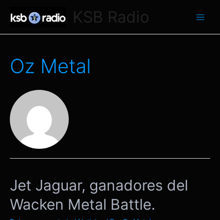
Ir
KSB Radio
al
Main
contenido
Men
Oz Metal
Jet Jaguar, ganadores del
Wacken Metal Battle.