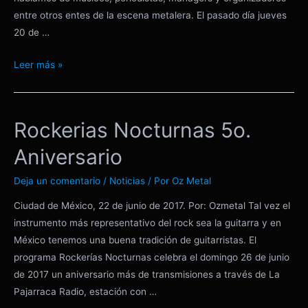
entre otros entes de la escena metalera. El pasado día jueves
20 de …
Mesa
Leer más »
Redonda
Metal
en
Rockerias Nocturnas 5o.
México
IV
Aniversario
Deja un comentario
/
Noticias
/ Por
Oz Metal
Ciudad de México, 22 de junio de 2017. Por: Ozmetal Tal vez el
instrumento más representativo del rock sea la guitarra y en
México tenemos una buena tradición de guitarristas. El
programa Rockerías Nocturnas celebra el domingo 26 de junio
de 2017 un aniversario más de transmisiones a través de La
Pajarraca Radio, estación con …