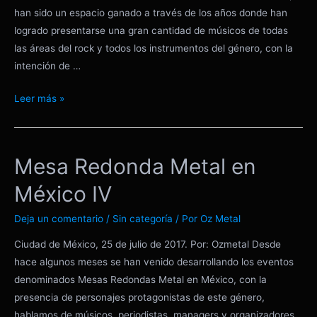
han sido un espacio ganado a través de los años donde han
logrado presentarse una gran cantidad de músicos de todas
las áreas del rock y todos los instrumentos del género, con la
intención de …
Una
Leer más »
clínica
muy
instructiva
Mesa Redonda Metal en
con
Mario
México IV
Segovia
Deja un comentario
/
Sin categoría
/ Por
Oz Metal
Ciudad de México, 25 de julio de 2017. Por: Ozmetal Desde
hace algunos meses se han venido desarrollando los eventos
denominados Mesas Redondas Metal en México, con la
presencia de personajes protagonistas de este género,
hablamos de músicos, periodistas, managers y organizadores